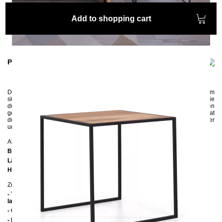
Add to shopping cart
Product information
Der
filigrane
Beistelltisch
GYLLENE
aus der
Kollektion SKOG, die in einem
skandinavischen Stil designt wurde, wirkt sehr leicht und harmonisch. Die
dünne Eichenplatte wird in das Metallgestell, das aus quadratischen Profilen
gefertigt würde, präzise eingesunken. Die Tischplatte aus Eiche-Rustikal
hat
durch ihre ausgeprägte
Maserung
einen ganz eigenen Charakter
und
macht jedes Tisch zu einem Unikat.
Abmessungen
Breite:
50 cm
Länge:
50 cm
Höhe:
50 cm
Zusätzliche Informationen
- Tischplatte: Eiche rustikal - geölt (Auf Wünsch kann die Platte auch
lackiert werden)
- Gestell aus quadratischen Vierkantprofilen 14x14 mm
- Handmade