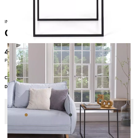
INDUSTRIAL/
CONTEMPORAIN
GYLLENE SIDE TABLE
405 €
Prices incl. VAT
Collection
GYLLENE
Delivery Time
3-4 weeks
| del. 28. Aug - 4. Sep
Change configuration
Wood:
Oak nature, Color:
Anthrazit