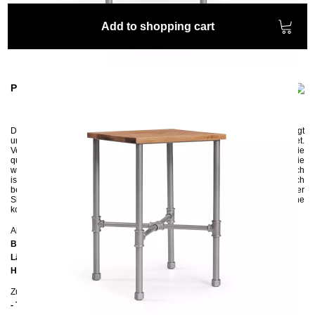
Add to shopping cart
Product information
Der Nachttisch
NODUS
wird aus
Wasserrohren und Rohrverbindern gefertigt
und ist
nicht nur für ein Schlafzimmer eines Hobby-
Klemp­ners geeignet.
Verpasse Deinem Schlafzimmer einen Industrial Look! Die
quadratische
Ablage aus Eichenholz bietet genugend Platz um
die
wichtigsten Objekte nachts griffbereit zur Hand zu haben. Der Nachttisch
ist sehr praktisch und eine
ideale Ergänzung zu jedem Bett. Der kleine Tisch
bekommt eine umweltfreundliche Pulverbeschichtung in Schwarz, Weiß oder
Silber. Solltes Du eine andere Farbe wünschen kannst Du uns gerne
kontaktieren.
Abmessungen
Breite:
40 cm
Länge:
40 cm
Höhe:
50 cm
Zusätzliche Informationen
- Tischplatte: Eiche