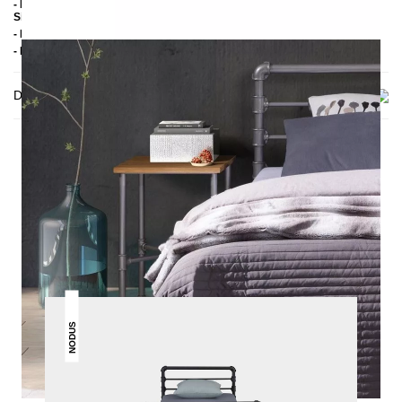
- Pulverbeschichteter Stahl (Schwarz: Strukturfarbe matt; Weiß und
Silber: glatte Farbe halbmatt)
- Handmade
- Lieferzustand: Montiert
Delivery
THIS MAY INTREST YOU
NODUS