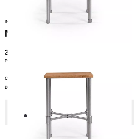
INDUSTRIAL
NODUS BEDSIDE TABLE
345 €
Prices incl. VAT
Collection
NODUS
Delivery Time
2-3 weeks
| del. 21. Aug - 28. Aug
Change configuration
Color:
Black