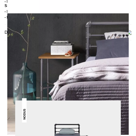
- Pulverbeschichteter Stahl (Schwarz: Strukturfarbe matt; Weiß und
Silber: glatte Farbe halbmatt)
- Handmade
- Lieferzustand: Montiert
Delivery
THIS MAY INTREST YOU
NODUS