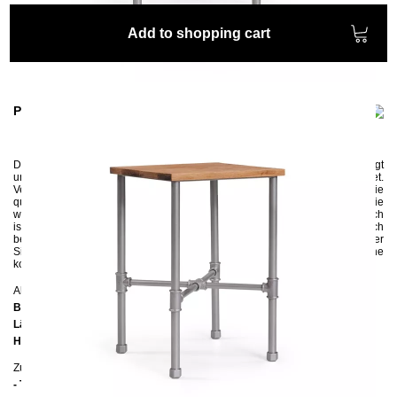
Add to shopping cart
Product information
Der Nachttisch
NODUS
wird aus
Wasserrohren und Rohrverbindern gefertigt
und ist
nicht nur für ein Schlafzimmer eines Hobby-
Klemp­ners geeignet.
Verpasse Deinem Schlafzimmer einen Industrial Look! Die
quadratische
Ablage aus Eichenholz bietet genugend Platz um
die
wichtigsten Objekte nachts griffbereit zur Hand zu haben. Der Nachttisch
ist sehr praktisch und eine
ideale Ergänzung zu jedem Bett. Der kleine Tisch
bekommt eine umweltfreundliche Pulverbeschichtung in Schwarz, Weiß oder
Silber. Solltes Du eine andere Farbe wünschen kannst Du uns gerne
kontaktieren.
Abmessungen
Breite:
40 cm
Länge:
40 cm
Höhe:
50 cm
Zusätzliche Informationen
- Tischplatte: Eiche