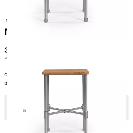
INDUSTRIAL
NODUS BEDSIDE TABLE
345 €
Prices incl. VAT
Collection
NODUS
Delivery Time
2-3 weeks
| del. 20. Aug - 27. Aug
Change configuration
Color:
Silver