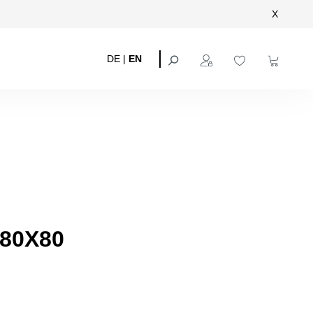
X
DE
|
EN
80X80