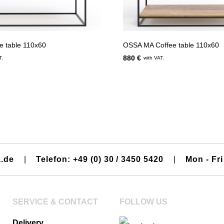
e table 110x60
OSSA MA Coffee table 110x60
880 €
T.
with VAT.
a.de
|
Telefon: +49 (0) 30 / 3450 5420
|
Mon - Fri
SERVICE & CONTACT
FOLLOW US
Delivery