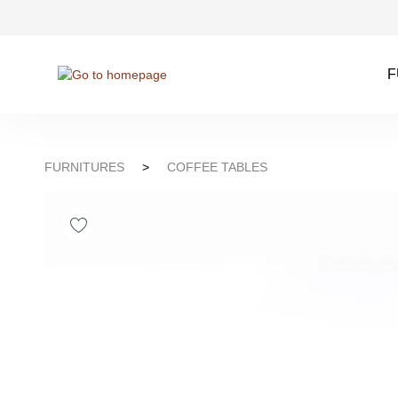
kip to search
Skip to main navigation
F
FURNITURES
>
COFFEE TABLES