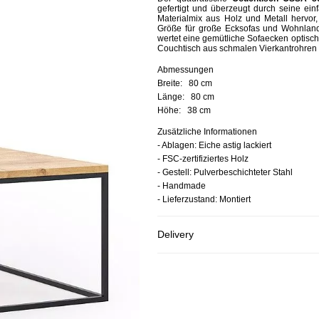
gefertigt und überzeugt durch seine ei
Materialmix aus Holz und Metall hervor,
Größe für große Ecksofas und Wohnland
wertet eine gemütliche Sofaecken optisch
Couchtisch aus schmalen Vierkantrohren 
Abmessungen
Breite:
80 cm
Länge:
80 cm
Höhe:
38 cm
Zusätzliche Informationen
- Ablagen: Eiche astig lackiert
- FSC-zertifiziertes Holz
- Gestell: Pulverbeschichteter Stahl
- Handmade
- Lieferzustand: Montiert
Delivery