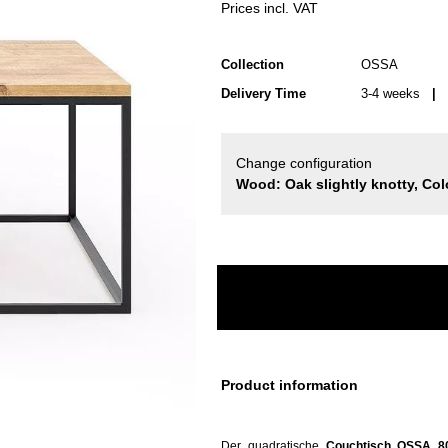
Prices incl. VAT
Collection
OSSA
Delivery Time
3-4 weeks
| d
Change configuration
Wood: Oak slightly knotty, Col
Product information
Der
quadratische
Couchtisch OSSA 