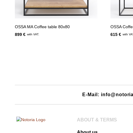
OSSA MA Coffee table 80x80
OSSA Coffe
899 €
615 €
with VAT.
with VA
E-Mail: info@notori
ABOUT & TERMS
About us