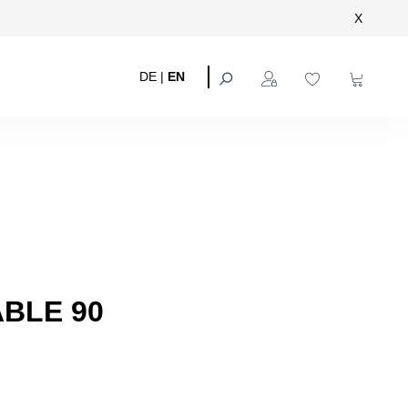
X
DE
|
EN
BLE 90