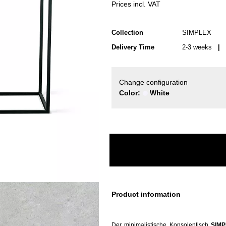
Prices incl. VAT
Collection
SIMPLEX
Delivery Time
2-3 weeks
| d
Change configuration
Color:
White
Product information
Der minimalistische Konsolentisch
SIM