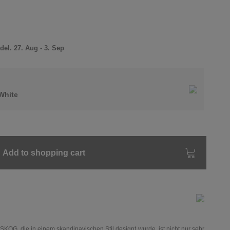
el. 27. Aug - 3. Sep
White
Add to shopping cart
 SKOG, die in einem skandinavischen Stil designt wurde, ist nicht nur sehr