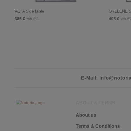
VETA Side table
GYLLENE Si
385 €
405 €
with VAT.
with VA
E-Mail: info@notori
ABOUT & TERMS
About us
Terms & Conditions