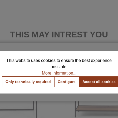
THIS MAY INTREST YOU
Free Samples for Your Selection
This website uses cookies to ensure the best experience
rder up to 5 color and fabric samples and find the perfe
FINIS
possible.
combination for your home.
More information...
View Color Samples
View Fabric Samples
Only technically required
Configure
Accept all cookies
Free & no obligation