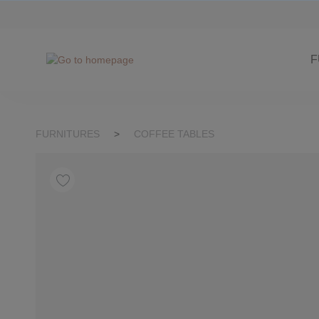
kip to search
Skip to main navigation
F
FURNITURES
>
COFFEE TABLES