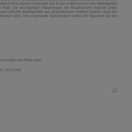
nderschöne dünne Tischplatte aus Eiche rustikal wird in das Metallgestell
el Platz. Die einzigartigen Maserungen der Rustikaleiche machen jedes
nd schlichte Metallgestell aus quadratischen Profilen bewirkt, dass der
onisch wirkt. Der eingebaute Zeitungskorb bietet viel Stauraum für alle
Wünsch kann die Platte auch
ilen 14x14 mm