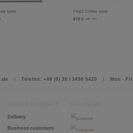
de table
FINIS Coffee table
670 €
T.
with VAT.
a.de
|
Telefon: +49 (0) 30 / 3450 5420
|
Mon - Fri
SERVICE & CONTACT
FOLLOW US
Delivery
Business customers