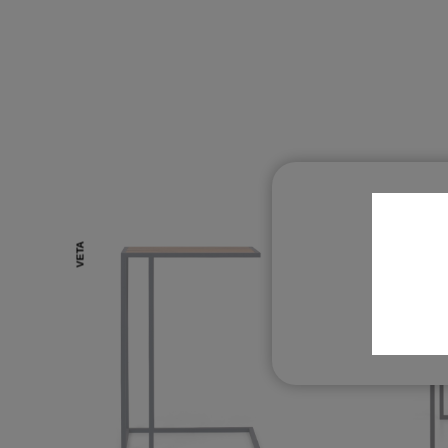
GYLLENE
O
VETA