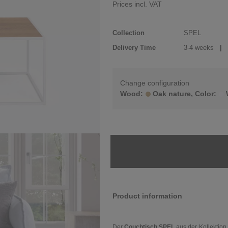
Prices incl. VAT
Collection
SPEL
Delivery Time
3-4 weeks
| d
Change configuration
Wood:
Oak nature, Color:
Product information
Der
Couchtisch
SPEL
aus der
Kollektion