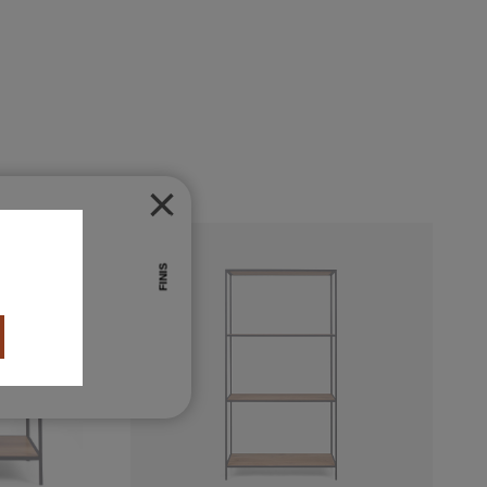
×
ct
FINIS