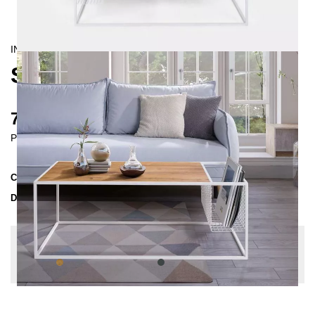
INDUSTRIAL/
CONTEMPORAIN
SPEL COFFEE TABLE
720 €
Prices incl. VAT
Collection
SPEL
Delivery Time
3-4 weeks
| del. 31. Aug - 7. Sep
Change configuration
Wood:
Oak nature, Color:
Anthrazit