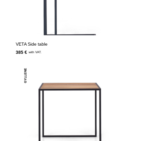
VETA Side table
385 €
with VAT.
GYLLENE