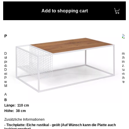
Add to shopping cart
Product information
Der
Couchtisch
SPEL
aus der
Kollektion SKOG, die in einem
skandinavischen Stil designt wurde, ist nicht nur sehr qualitativ sondern auch
praktisch. Die wunderschöne dünne Tischplatte aus Eiche rustikal wird in
das Metallgestell präzise eingesunken und bietet sehr viel Platz.
Die einzigartigen Maserungen der Rustikaleiche machen jedes Stück zu
einem Unikat. Das geradlinige und schlichte Metallgestell aus quadratischen
Profilen bewirkt, dass der schwere Couchtisch sehr leicht und harmonisch
wirkt. Der eingebaute Zeitungskorb bietet viel Stauraum für alle Ihre
Magazine und Zeitungen.
Abmessungen
Breite:
60 cm
Länge:
110 cm
Höhe:
38 cm
Zusätzliche Informationen
- Tischplatte: Eiche rustikal - geölt (Auf Wünsch kann die Platte auch