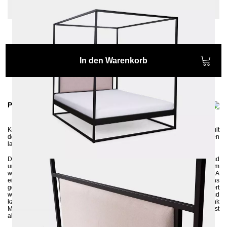
Einlegetiefe: 10 cm, Sonderlänge: 220 cm
In den Warenkorb
Produktinformationen
Komfortabel, solide, elegant. Uns gefällt vor allem das hohe Kopfteil mit
den weichen Stoff – perfekt für das entspannte Frühstück im Bett oder für den
langen Leseabend mit hinreisender Lektüre.
Das Himmelbett MOLIS wird aus Profilen 3x3 cm gefertigt und anschließend
umweltschonend pulverbeschichtet. Das hohe Kopfteil, das mit einem
weichen und angenehmen Stoff gepolstert wird, macht aus Modell SIDERA
ein komplett neues Bett, für alle die es sehr gemütlich haben möchten. Das
gepolsterte Kopfteil kann abgenommen und falls nötig neu gepolstert
werden. Das stabile und robuste Bettgestell wird zerlegt geliefert und
kann
ohne großes handwerkliches Wissen zusammengebaut werden. Dank
Mitteltraverse mit Stützfuß haben Sie die Möglichkeit sowohl einen Lattenrost
als auch zwei Lattenroste reinzulegen.