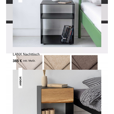
LANX Nachttisch
385 €
inkl. MwSt.
ARBOR