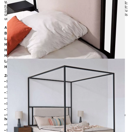
Wenn Sie sich bezüglich der Farbe unsicher sind, können Sie bis zu 5
Gratis-
Farbproben
anfordern :-). Sie können auch gerne zusätzlich bis zu 5
Gratis-
Stoffmuster
bestellen, um sich von der Qualität und dem Aussehen zu
überzeugen. Auf diese Weise können Sie prüfen, ob die Farben des Metalls
und des Stoffs perfekt zu Ihrer Einrichtung passen.
Abmessungen
Breite:
166 cm
Länge:
206 cm / 216 cm / 226 cm
Höhe:
200 cm
Höhe bis zur Rahmenunterkante:
25 cm
Höhe bis zur Rahmenoberkante:
35 cm / 39 cm
Lattenrostabsenkung:
10 cm / 14 cm
Höhe von Kopfteil-Element:
60 cm
Zusätzliche Informationen
• Handmade
• Metall: Pulverbeschichtet
• Stoff: 100% Polyester, weich & angenehm
• 4 cm breite Mitteltraverse mit Stützfuß
• Fußstopfen aus Kunststoff
• Seitenablagen für Lattenrost 2,8 cm
• Ohne Lattenrost (wir empfehlen bei Einlegetiefe von 10 cm max. 6-7 cm
hohe Lattenroste, damit die Matratze 3-4 cm in den Rahmen einsinkt)
• Ohne Matratze
• Lieferzustand: Zerlegt (in 4 Kartons)