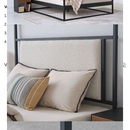
Verpackungsdetails
1. Karton: 2050 x 420 x 100 mm, ≈ 20 kg
2. Karton: 2100 x 180 x 130 mm, ≈ 26 kg
3. Karton: 1850 x 650 x 80 mm, ≈ 18 kg
4. Karton: 1700 x 420 x 100 mm, ≈ 15 kg
Versand & Lieferung
DAS KÖNNTE DIR AUCH
GEFALLEN