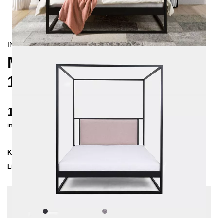
INDUSTRIAL/
CONTEMPORAIN
MOLIS HIMMELBETT
160X200
1625 €
inkl. MwSt. inkl. Versandkosten (DE)
Kollektion
MOLIS
Lieferzeit
3-4 Wochen
| vsl. 31. Aug - 7. Sep
Konfiguration bearbeiten
Farben:
Schwarz, Stoff:
Dunkelgrau - Struktur,