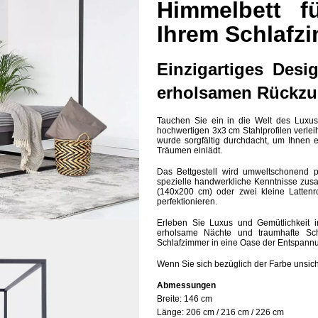
Himmelbett fü
Ihrem Schlafz
Einzigartiges Desi
erholsamen Rückzu
Tauchen Sie ein in die Welt des Luxus
hochwertigen 3x3 cm Stahlprofilen verle
wurde sorgfältig durchdacht, um Ihnen
Träumen einlädt.
Das Bettgestell wird umweltschonend p
spezielle handwerkliche Kenntnisse zusa
(140x200 cm) oder zwei kleine Lattenr
perfektionieren.
Erleben Sie Luxus und Gemütlichkeit 
erholsame Nächte und traumhafte Sc
Schlafzimmer in eine Oase der Entspann
Wenn Sie sich bezüglich der Farbe unsic
Abmessungen
Breite:
146 cm
Länge:
206 cm / 216 cm / 226 cm