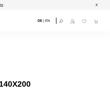
ht
X
DE
|
EN
140X200