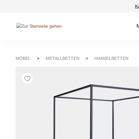
K
Suche springen
Zur Hauptnavigation springen
MÖBEL
>
METALLBETTEN
>
HIMMELBETTEN