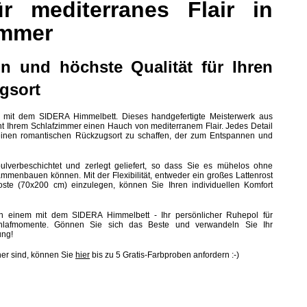
r mediterranes Flair in
immer
gn und höchste Qualität für Ihren
gsort
 mit dem SIDERA Himmelbett. Dieses handgefertigte Meisterwerk aus
iht Ihrem Schlafzimmer einen Hauch von mediterranem Flair. Jedes Detail
 einen romantischen Rückzugsort zu schaffen, der zum Entspannen und
ulverbeschichtet und zerlegt geliefert, so dass Sie es mühelos ohne
mmenbauen können. Mit der Flexibilität, entweder ein großes Lattenrost
oste (70x200 cm) einzulegen, können Sie Ihren individuellen Komfort
in einem mit dem SIDERA Himmelbett - Ihr persönlicher Ruhepol für
hlafmomente. Gönnen Sie sich das Beste und verwandeln Sie Ihr
ung!
her sind, können Sie
hier
bis zu 5 Gratis-Farbproben anfordern :-)