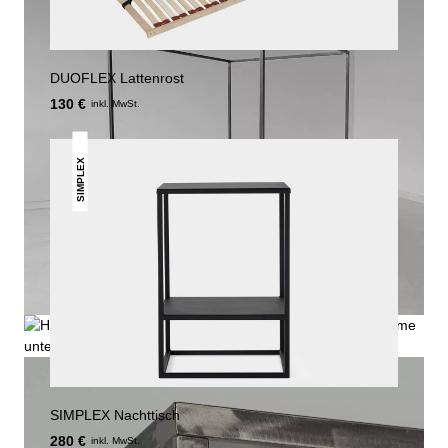
DUOFLEX Lattenrost
130 €
inkl. MwSt.
SIMPLEX
SIMPLEX Nachttisch
280 €
inkl. MwSt.