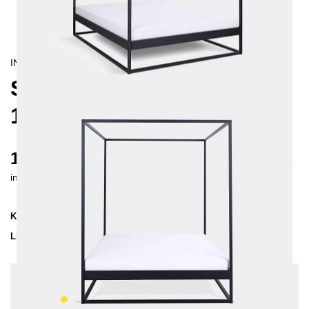
INDUSTRIAL/
CONTEMPORAIN
SIDERA HIMMELBETT
180X200 CM
1285 €
inkl. MwSt. inkl. Versandkosten (DE)
Kollektion
SIDERA
Lieferzeit
2-3 Wochen
| vsl. 23. Aug - 30. Aug
Konfiguration bearbeiten
Farben:
Gelb, Einlegetiefe: 14 cm, Sonderlänge: