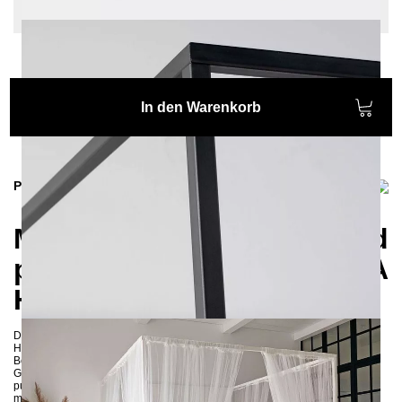
Keine
In den Warenkorb
Produktinformationen
Modernes und
puristisches SIDERA
Himmelbett
Das SIDERA Himmelbett präsentiert eine moderne Interpretation eines
Himmelbettes, die auch ohne Stoffbezug auskommt. Diese Version des
Bettes strahlt eine zeitgemäße Eleganz aus und vermittelt dennoch ein
Gefühl von Sicherheit durch seine klare Begrenzung. Die schlichte und
puristische Gestaltung des Bettes verleiht Ihrem Schlafzimmer eine
minimalistische Ästhetik, die zugleich modern und ansprechend wirkt.