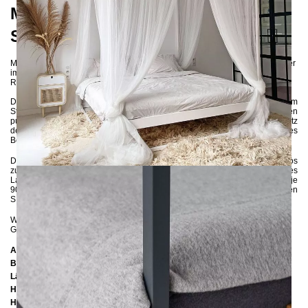
Mediterranes Flair für Ihr
Schlafzimmer
Mit einem passenden Stoffbezug verleihen Sie dennoch Ihrem Schlafzimmer
im Handumdrehen einen mediterranen Touch und schaffen Ihre eigene
Ruhe-Oase.
Das SIDERA Himmelbett wird in aufwendiger Handarbeit aus 3x3 cm
Stahlprofilen gefertigt und umweltschonend in einer Vielzahl von Farben
pulverbeschichtet. Die breiten Seitenleisten gewährleisten einen festen Sitz
der Matratze im Gestell, während eine zusätzliche Stütze in der Mitte des
Bettes für noch mehr Stabilität sorgt.
Das stabile Metallgestell wird zerlegt geliefert und kann mühelos
zusammengebaut werden. Sie haben die Wahl, entweder ein großes
Lattenrost mit den Maßen 180x200 cm oder zwei kleine Lattenroste mit je
90x200 cm einzulegen. Erleben Sie erholsame Nächte in Ihrem neuen
SIDERA Himmelbett!
Wenn Sie sich bezüglich der Farbe unsicher sind, können Sie
hier
bis zu 5
Gratis-Farbproben anfordern :-)
Abmessungen
Breite:
186 cm
Länge:
206 cm / 216 cm / 226 cm
Höhe:
200 cm
Höhe bis zur Rahmenunterkante:
25 cm