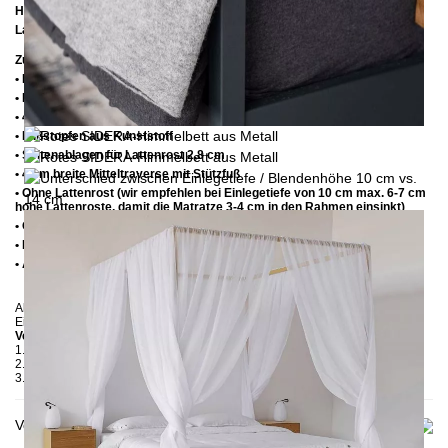
Höhe bis zur Rahmenoberkante:
35 cm / 39 cm
Lattenrostabsenkung:
10 cm oder 14 cm
Zusätzliche Informationen
• Handmade
• Metall: Pulverbeschichtet
• 4 cm breite Mitteltraverse mit Stützfuß
• Fußstopfen aus Kunststoff
• Seitenablagen für Lattenrost 2,8 cm
• 4 cm breite Mitteltraverse mit Stützfuß
• Ohne Lattenrost (wir empfehlen bei Einlegetiefe von 10 cm max. 6-7 cm
hohe Lattenroste, damit die Matratze 3-4 cm in den Rahmen einsinkt)
• Ohne Matratze
• Lieferzustand: Zerlegt (in 3 Kartons)
• Andere RAL-Farben auf Anfrage möglich
Abgebildet: Einlegetiefe 10 cm in Schwarz, Weiß, Anthrazit, Rot und Beige;
Einlegetiefe 14 cm in unbehandelter Stahl
Verpackungsdetails
1. Karton: 2100x180x130 mm, ≈ 20 kg
2. Karton: 1900x420x100 mm, ≈ 26 kg
3. Karton: 2050 x420x100 mm, ≈ 22 kg
Versand & Lieferung