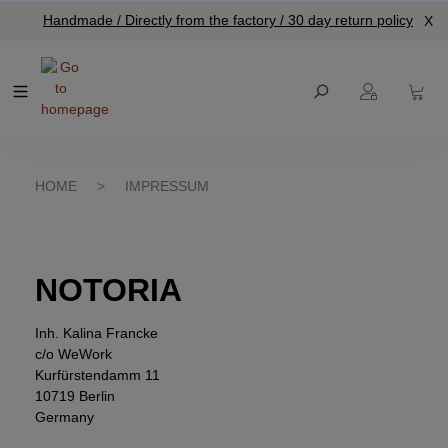
Handmade / Directly from the factory / 30 day return policy
X
main content
HOME
>
IMPRESSUM
NOTORIA
Inh. Kalina Francke
c/o WeWork
Kurfürstendamm 11
10719 Berlin
Germany