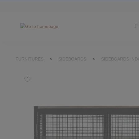
kip to search
Skip to main navigation
F
FURNITURES
>
SIDEBOARDS
>
SIDEBOARDS IND