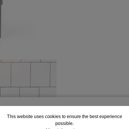
Free Samples for Your Selection
This website uses cookies to ensure the best experience
rder up to 5 color and fabric samples and find the perfe
possible.
combination for your home.