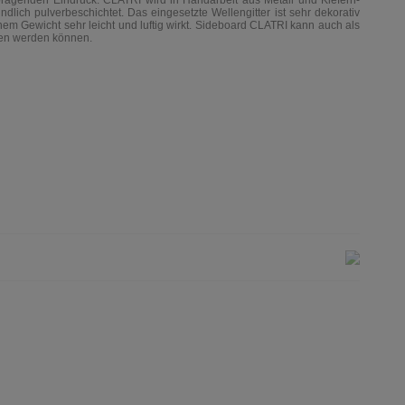
 prägenden Eindruck. CLATRI wird in Handarbeit aus Metall und Kiefern-
dlich pulverbeschichtet. Das eingesetzte Wellengitter ist sehr dekorativ
nem Gewicht sehr leicht und luftig wirkt. Sideboard CLATRI kann auch als
en werden können.