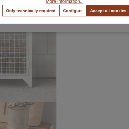
More information...
View Color Samples
View Fabric Samples
Only technically required
Configure
Accept all cookies
Free & no obligation