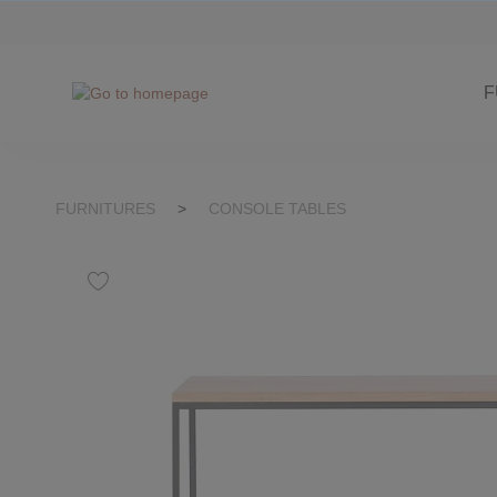
kip to search
Skip to main navigation
F
FURNITURES
>
CONSOLE TABLES