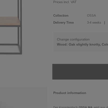
Prices incl. VAT
Collection
OSSA
Delivery Time
3-4 weeks
| d
Change configuration
Wood: Oak slightly knotty, Col
Product information
Der Konsolentisch
OSSA MA
wird aus d