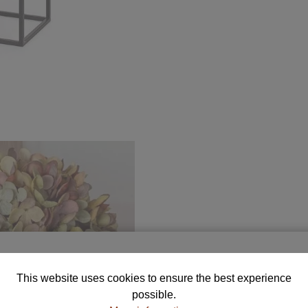
Free Samples for Your Selection
This website uses cookies to ensure the best experience
rder up to 5 color and fabric samples and find the perfe
possible.
combination for your home.