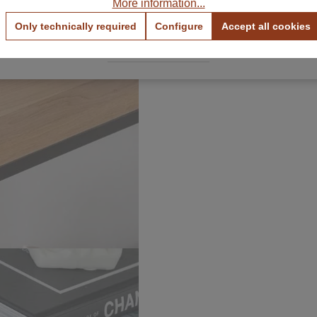
More information...
View Color Samples
View Fabric Samples
Only technically required
Configure
Accept all cookies
Free & no obligation