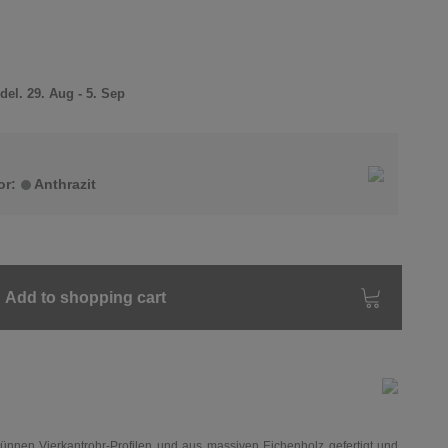
el. 29. Aug - 5. Sep
or:
Anthrazit
Add to shopping cart
ünnen Vierkantrohr-Profilen und aus massiven Eichenholz gefertigt und