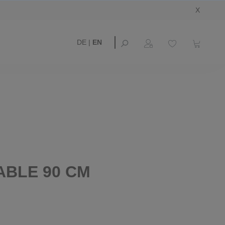
X
DE
|
EN
ABLE 90 CM