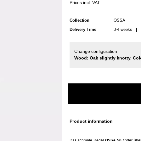
Prices incl. VAT
Collection
OSSA
Delivery Time
3-4 weeks
| d
Change configuration
Wood: Oak slightly knotty, Col
Product information
Das schmale Regal
OSSA 50
finder übe