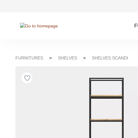
kip to search
Skip to main navigation
F
FURNITURES
>
SHELVES
>
SHELVES SCANDI