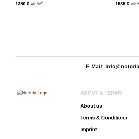
1350 €
1535 €
with VAT.
with 
E-Mail: info@notori
ABOUT & TERMS
About us
Terms & Conditions
Imprint