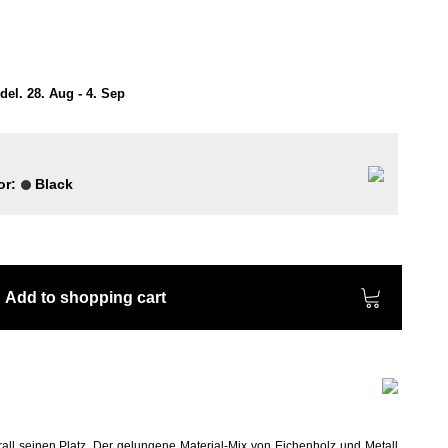
el. 28. Aug - 4. Sep
or:
Black
Add to shopping cart
rall seinen Platz. Der gelungene Material-Mix von Eichenholz und Metall