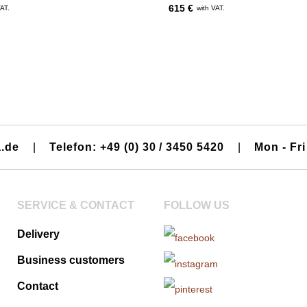
615 €
VAT.
with VAT.
a.de
|
Telefon: +49 (0) 30 / 3450 5420
|
Mon - Fri
SERVICE & CONTACT
FOLLOW US
Delivery
Business customers
Contact