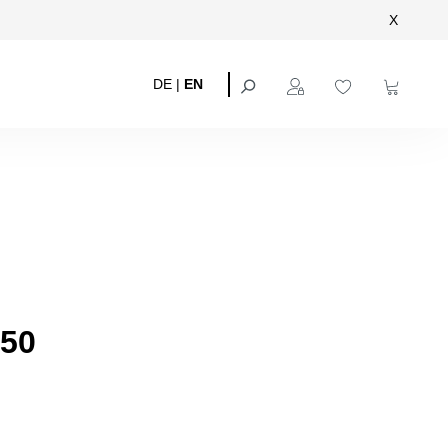
X
DE
|
EN
50