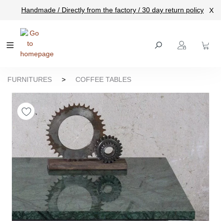
Handmade / Directly from the factory / 30 day return policy
X
main content
FURNITURES
>
COFFEE TABLES