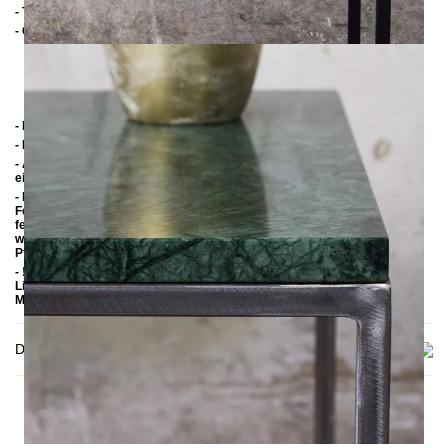
- Tischplatte: 2 cm Marmor
- Gestell:
> Stahl Schwarz pulverbeschichtet
> Unbehandelter Stahl (Silber) mit Klarlack
> Stahl Schwarz pulverbeschichtet mit Patina Gold
> Unbehandelter Stahl mit Klarlack
- Handmade
- Marmor: Verde Guatemala
- ACHTUNG es handelt sich hier um Naturstein und eine Abbildung oder
ein Muster kann immer nur beispielhaft sein.
- Marmor ist ein weicher Kalkstein, dadurch anfällig gegenüber
Feuchtigkeit und Säure. Um direkten Kontakt von heißen, kalten oder
feuchten Gegenständen zu vermeiden, sollten Untersetzer verwendet
werden. Flüssigkeiten sollten sofort entfernt werden. Zur Reinigung und
Pflege nur PH neutrale oder für Marmor empfohlene Mittel verwenden.
- !ACHTUNG! -> Die Marmorplatte muss bei Entgegennahme der
Lieferung kontrolliert werden, da es sich hier um ein empfindliches
Material handelt.
Delivery