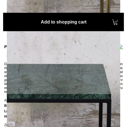
Add to shopping cart
Product information
Der hochwertige
Couchtisch
RANA long
aus Stahl und Marmor
hat ein
modernes und minimalistisches Design, der alle Blicke auf sich zieht. Die
wunderschöne Marmorplatte aus dem Verde Guatemala Marmor hat
einzigartige Maserungen, die jedes Stück zu einem Unikat machen. Das
geradlinige und schlichte Metallgestell bewirkt, dass die schwere Platte sehr
leicht und harmonisch wirkt. Die vier unterschiedlichen Gestellvarianten
ermöglichen den Couchtisch RANA long in verschiedene Einrichtungsstile zu
integrieren.
Abmessungen
Breite:
60 cm
Länge:
110 cm
Höhe:
38 cm
Zusätzliche Informationen