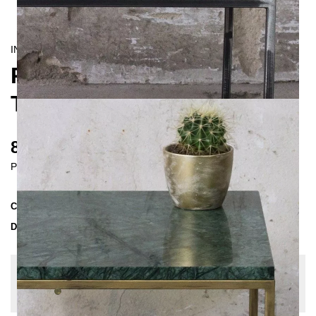
INDUSTRIAL/
CONTEMPORAIN
RANA LONG COFFEE
TABLE
885 €
Prices incl. VAT
Collection
RANA
Delivery Time
3-4 weeks
| del. 27. Aug - 3. Sep
Change configuration
Color:
Gold Patina