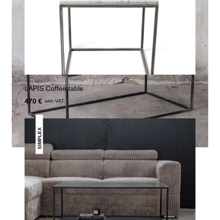
LAPIS Coffee table
470 €
with VAT.
SIMPLEX