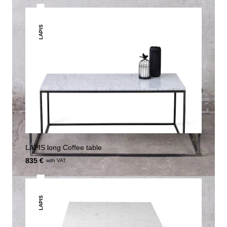
LAPIS
LAPIS long Coffee table
835 €
with VAT.
LAPIS