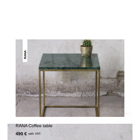
THIS MAY INTREST YOU
RANA
RANA Coffee table
490 €
with VAT.