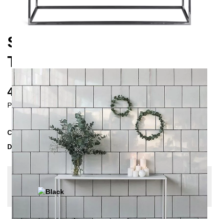
SIMPLEX CONSOLE
TABLE 120
405 €
Prices incl. VAT
Collection
SIMPLEX
Delivery Time
2-3 weeks
| del. 23. Aug - 30. Aug
Change configuration
Color:
Black