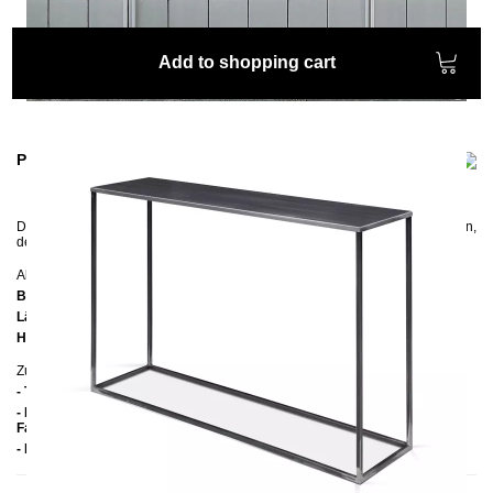
Add to shopping cart
Product information
Der Konsolentisch
SIMPLEX
hat ein modernes und minimalistisches Design,
der die Blicke auf sich zieht.
Abmessungen
Breite:
120 cm
Länge:
30 cm
Höhe:
75 cm
Zusätzliche Informationen
- Tischplatte: Metall
- Pulverbeschichteter Stahl (Schwarz: Strukturfarbe matt; Weiß: glatte
Farbe halbmatt)
- Handmade