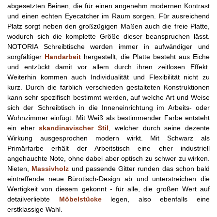
abgesetzten Beinen, die für einen angenehm modernen Kontrast
und einen echten Eyecatcher im Raum sorgen. Für ausreichend
Platz sorgt neben den großzügigen Maßen auch die freie Platte,
wodurch sich die komplette Größe dieser beanspruchen lässt.
NOTORIA Schreibtische werden immer in aufwändiger und
sorgfältiger
Handarbeit
hergestellt, die Platte besteht aus Eiche
und entzückt damit vor allem durch ihren zeitlosen Effekt.
Weiterhin kommen auch Individualität und Flexibilität nicht zu
kurz. Durch die farblich verschieden gestalteten Konstruktionen
kann sehr spezifisch bestimmt werden, auf welche Art und Weise
sich der Schreibtisch in die Inneneinrichtung im Arbeits- oder
Wohnzimmer einfügt. Mit Weiß als bestimmender Farbe entsteht
ein eher
skandinavischer Stil
, welcher durch seine dezente
Wirkung ausgesprochen modern wirkt. Mit Schwarz als
Primärfarbe erhält der Arbeitstisch eine eher industriell
angehauchte Note, ohne dabei aber optisch zu schwer zu wirken.
Nieten,
Massivholz
und passende Gitter runden das schon bald
eintreffende neue Bürotisch-Design ab und unterstreichen die
Wertigkeit von diesem gekonnt - für alle, die großen Wert auf
detailverliebte
Möbelstücke
legen, also ebenfalls eine
erstklassige Wahl.