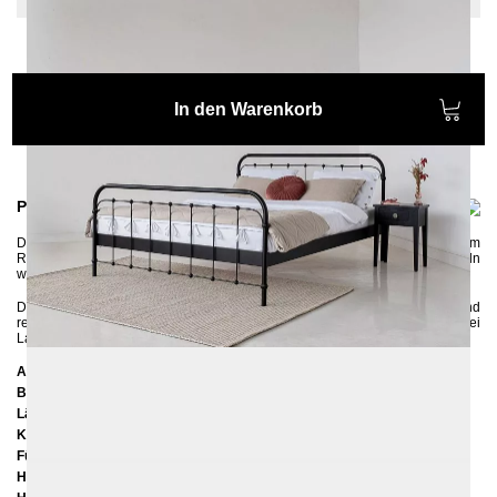
In den Warenkorb
Produktinformationen
Das schöne
Metallbett AMITA
gibt es in ganz bunten Farben, passend zum
Retro-Stil. Mit den sanften Rundungen und den kleinen gerillten Eisenkugeln
wirkt das Bett sehr nostalgisch und charmant.
Das Bettgestell besitzt in der Mitte eine Längstraverse mit einem Stützfuß und
rechts und links seitliche Auflageleisten, so können sowohl ein als auch zwei
Lattenroste in den Rahmen reingelegt werden.
Abmessungen
Breite:
167 cm
Länge:
207 cm
Kopfteilhöhe:
102 cm
Füßteilhöhe:
75 cm
Höhe bis zur Rahmenunterkante:
25 cm