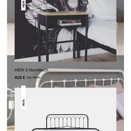
HERI
HERI II Nachttisch
415 €
inkl. MwSt.
AVIA