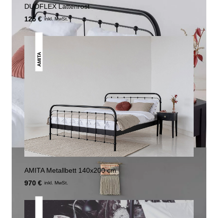
DUOFLEX Lattenrost
125 €
inkl. MwSt.
AMITA
AMITA Metallbett 140x200 cm
970 €
inkl. MwSt.