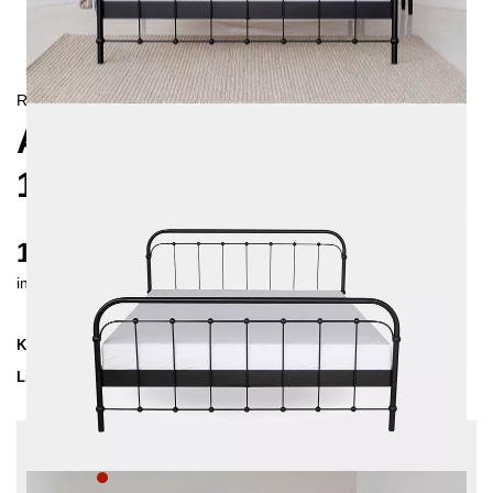
RETRO/
LANDHAUS
AMITA METALLBETT
160X200 CM
1070 €
inkl. MwSt. inkl. Versandkosten (DE)
Kollektion
AMITA
Lieferzeit
3-4 Wochen
| vsl. 30. Aug - 6. Sep
Konfiguration bearbeiten
Farben:
Rot