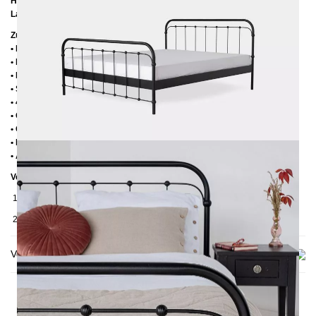
Höhe bis zur Rahmenoberkante:
39 cm
Lattenrostabsenkung:
14 cm
Zusätzliche Informationen
• Handmade
• Pulverbesichtet
• Fußstopfen aus Kunststoff
• Seitenablagen für Lattenrost 2,8 cm
• 4 cm breite Mitteltraverse
• Ohne Lattenrost
• Ohne Matratze
• Lieferzustand: Zerlegt (in 2 Kartons)
• Andere RAL-Farben auf Anfrage möglich
Verpackungsdetails
1. Karton: 210x80x2030 mm, ≈ 25 kg
2. Karton: 1700x1050x130 mm, ≈ 37 kg
Versand & Lieferung