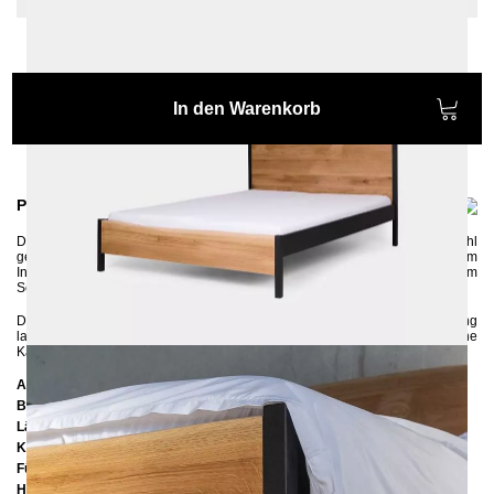
In den Warenkorb
Produktinformationen
Das
massive
Bett
ARBOR
wird im Handarbeit aus Eichen-Holz und Stahl
gefertigt, perfekt für alle Holzliebhaber. Das Bett passt ausgezeichnet zum
Industrial-Chic-Ambiente und sorgt für das gewisse Etwas in deinem
Schlafzimmer.
Die Metallelemente werden umweltschonend per Pulverbeschichtung
lackiert und das Eichen-Holz mit Klarlack geschützt. Die naturbelassene
Kante ist ein echter Eyecatcher.
Abmessungen
Breite:
185 cm
Länge:
208 cm
Kopfteilhöhe:
ca. 103 cm
Füßteilhöhe: 40
cm
Höhe bis zur Rahmenunterkante:
25 cm