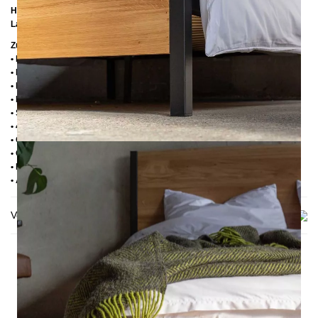
Höhe bis zur Rahmenoberkante:
39 cm
Lattenrostabsenkung:
14 cm
Zusätzliche Informationen
• Holz: Eiche lackiert
• Handmade
• Pulverbesichtet
• Fußstopfen aus Kunststoff
• Seitenablagen für Lattenrost 2,8 cm
• 4 cm breite Mitteltraverse
• Ohne Lattenrost
• Ohne Matratze
• Lieferzustand: Zerlegt (in 3 Kartons)
• Andere RAL-Farben auf Anfrage möglich
Versand & Lieferung