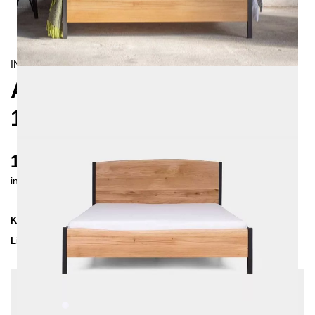
INDUSTRIAL/
CONTEMPORAIN
ARBOR METALLBETT
180X200 CM
1967 €
inkl. MwSt. inkl. Versandkosten (DE)
Kollektion
ARBOR
Lieferzeit
3-4 Wochen
| vsl. 27. Aug - 3. Sep
Konfiguration bearbeiten
Farben:
Weiß