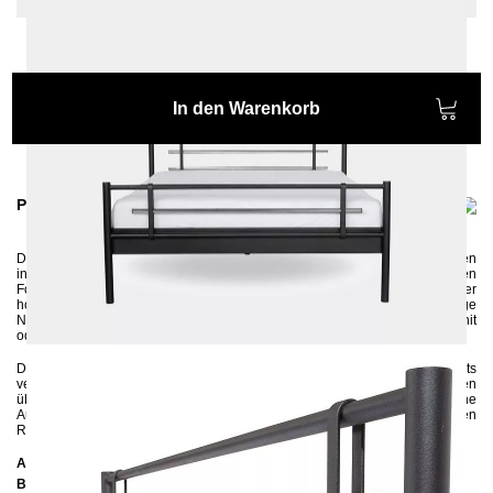
In den Warenkorb
Produktinformationen
Das moderne
Metallbett AS
wird aus Stahlrohren und verchromten Rohren
in Handarbeit gefertigt und ist ideal für Freunde von modernen, puristischen
Formen. Der solide Metallrahmen wird
mit einer
hochwertigen
Pulverbeschichtung
versehen, die für eine lange
Nutzungsdauer sorgt. Die Verbindung von Silber und Schwarz, Weiß, Graphit
oder Anthrazit sieht sehr edel und modern aus.
Das Bett passt perfekt in moderne Schlafzimmereinrichtung, in der bereits
verchromte Elemente vorkommen.
I
n der Mitte verfügt das Metallbettrahmen
über eine Längstraverse mit einem Stützfuß und rechts und links seitliche
Auflageleisten, so können sowohl ein als auch zwei Lattenroste in den
Rahmen reingelegt werden.
Abmessungen
Breite:
188 cm