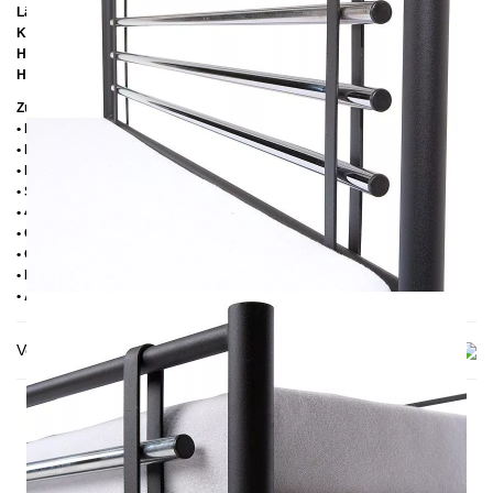
Länge:
208 cm
Kopfteilhöhe: 96
cm
Höhe bis zur Rahmenunterkante:
25 cm
Höhe bis zur Rahmenoberkante:
39 cm
Zusätzliche Informationen
• Handmade
• Pulverbesichtet
• Fußstopfen aus Kunststoff
• Seitenablagen für Lattenrost 2,8 cm
• 4 cm breite Mitteltraverse
• Ohne Lattenrost
• Ohne Matratze
• Lieferzustand: Zerlegt (in 2 Kartons)
• Andere RAL-Farben auf Anfrage möglich
Versand & Lieferung