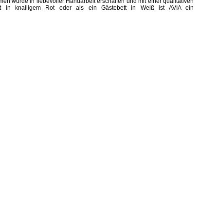
hmen wurde in liebevoller Handarbeit erschaffen und mit einer qualitativen
ett in knalligem Rot oder als ein Gästebett in Weiß ist AVIA ein