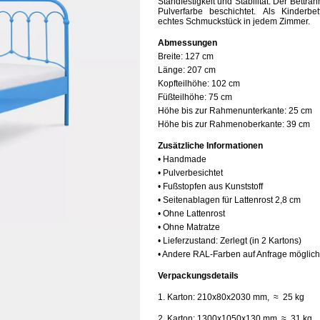
Standfestigkeit und Stabilität. Der Bettra
Pulverfarbe beschichtet. Als Kinderb
echtes
Schmuckstück
in jedem Zimmer.
Abmessungen
Breite:
127 cm
Länge:
207 cm
Kopfteilhöhe:
102 cm
Füßteilhöhe:
75 cm
Höhe bis zur Rahmenunterkante:
25 cm
Höhe bis zur Rahmenoberkante:
39 cm
Zusätzliche Informationen
• Handmade
• Pulverbesichtet
• Fußstopfen aus Kunststoff
• Seitenablagen für Lattenrost 2,8 cm
• Ohne Lattenrost
• Ohne Matratze
• Lieferzustand: Zerlegt (in 2 Kartons)
• Andere RAL-Farben auf Anfrage möglich
Verpackungsdetails
1. Karton: 210x80x2030 mm, ≈ 25 kg
2. Karton: 1300x1050x130 mm, ≈ 31 kg