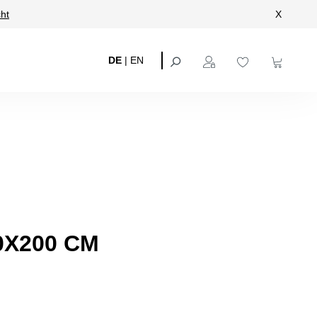
ht
X
DE
|
EN
0X200 CM