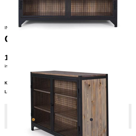
INDUSTRIAL
CLATRI II SIDEBOARD
1605 €
inkl. MwSt. inkl. Versandkosten (DE)
Kollektion
CLATRI
Lieferzeit
4-5 Wochen
| vsl. 3. Sep - 10. Sep
Konfiguration bearbeiten
Holzfarbe:
Kiefer-Hellbraun, Farben:
Schwarz