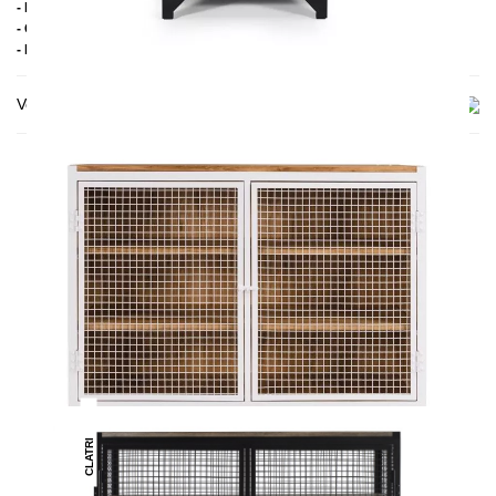
- Holz: Kiefer gebeizt
- Gestell: Pulverbeschichteter Stahl
- Handmade
Versand & Lieferung
DAS KÖNNTE DIR AUCH
GEFALLEN
CLATRI