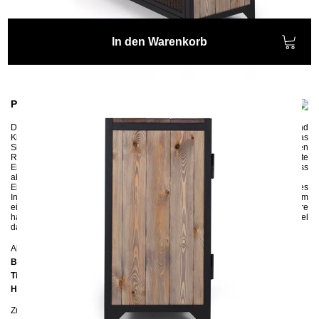
In den Warenkorb
Produktinformationen
Das robuste Sideboard
CLATRI II
wird aus Stahl, Wellengitter und
Kiefernholz gefertigt. Mit drei Ablagen innen ausgestattet, bietet das
Sideboard genügend Platz für alle Kleinigkeiten, die in den jeweiligen
Räumen benötigt werden. Das Sideboard in Industrial-Stil
ist die perfekte
Ergänzung für Ihren Wohnbereich. Es kann mit einem
Hängeschloss
abgeschlossen werden.
Ein hochqualitatives und langlebiges Möbelstück für Liebhaber des
Industrial-Stils. Beachten Sie bitte, dass es sich bei diesem Möbelstück um
ein in aufwändiger Handarbeit hergestelltes Unikat und keine Massenware
handelt. Unregelmäßigkeiten und Unebenheiten stellen somit keinen Mangel
dar, sondern unterstreichen dessen individuellen Charakter.
Abmessungen
Breite:
120 cm
Tiefe:
45 cm
Höhe:
92 cm
Zusätzliche Informationen