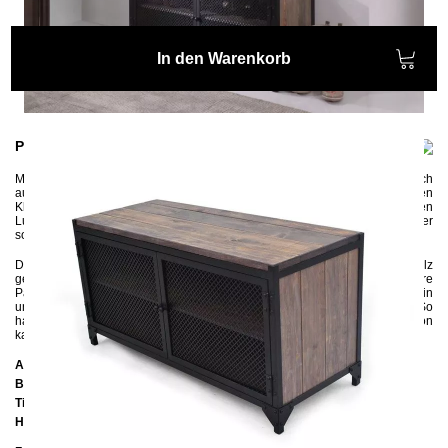
In den Warenkorb
Produktinformationen
Mit diesem robusten Schuhschrank CLOVER kannst du deinen Flur optisch
aufwerten. Die doppelflügelige Türen der Schuhkommode mit dem kleinen
Kleeblattmuster wirken sehr dekorativ und sorgen für einen ausreichenden
Luftaustausch. So fangen deine Schuhe gar nicht erst an zu riechen oder
sogar zu schimmeln.
Der solide Schuhschrank wird aus Winkelstahl und massivem Kiefernholz
gefertigt.
Hinter seinen Türen verfügt der Schrank über 2 Fächer für mehrere
Paar Schuhe. Denn wer nicht möchte, dass sich Schuhpaare in
undefinierbaren Sammlungen verlieren, gönnt ihnen ein echtes Zuhause. So
hat jedes Paar einen Platz. Dank der stabilen und starken Konstruktion
kannst du gerne Platz nehmen und deine Schuhe bequem anziehen.
Abmessungen
Breite:
95 cm
Tiefe:
38 cm
Höhe:
50 cm