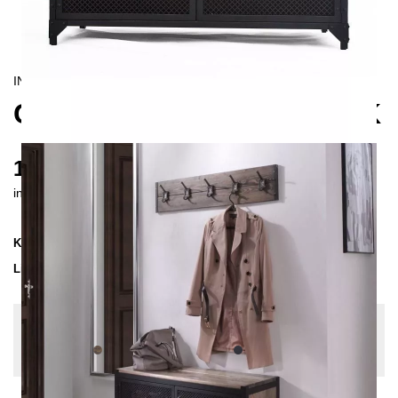
INDUSTRIAL
CLOVER SCHUHSCHRANK
1120 €
inkl. MwSt. inkl. Versandkosten (DE)
Kollektion
CLOVER
Lieferzeit
3-4 Wochen
| vsl. 27. Aug - 3. Sep
Konfiguration bearbeiten
Holzfarbe:
Kiefer-Grau, Farben:
Schwarz