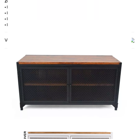
Zusätzliche Informationen
• Handmade
• Metall: Pulverbeschichtet
• Holz: Kiefernholz massiv
• Lieferzustand: Montiert
Versand & Lieferung
DAS KÖNNTE DIR AUCH
GEFALLEN
CLOVER