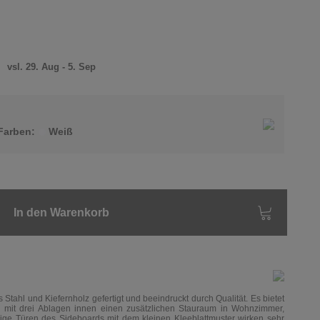
)
vsl. 29. Aug - 5. Sep
 Farben:
Weiß
In den Warenkorb
s Stahl und Kiefernholz gefertigt und beeindruckt durch Qualität. Es bietet
nd mit drei Ablagen innen einen zusätzlichen Stauraum in Wohnzimmer,
ige Türen des Sideboards mit dem kleinen Kleeblattmuster wirken sehr