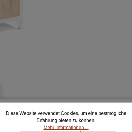
ostenlose Muster für deine Auswa
Diese Website verwendet Cookies, um eine bestmögliche
Erfahrung bieten zu können.
telle bis zu 5 Farb- und Stoffmustern und finde die perf
Mehr Informationen ...
Kombination für dein Zuhause.