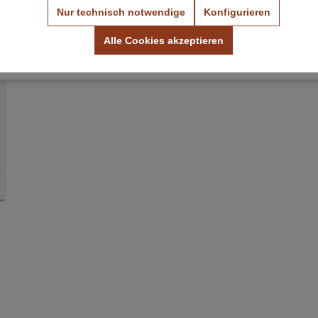
Nur technisch notwendige
Konfigurieren
Farbmuster ansehen
Stoffmuster ansehen
Alle Cookies akzeptieren
Kostenlos & unverbindlich