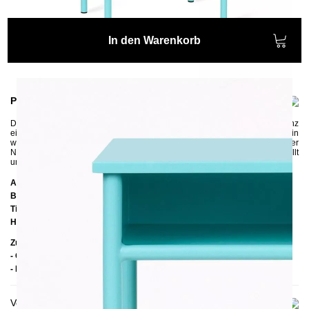
In den Warenkorb
Produktinformationen
Der komplett aus Stahl gefertigte
Nachttisch HERI I
versprüht einen ganz
eigenen Charme im Retro-Look. Der pulverbeschichtete Nachttisch
ist ein
wahres Schmuckstück in jedem Kinderzimmer oder Schlafzimmer. Der
Nachttisch wird genauso wie alle unseren Möbel in Handarbeit hergestellt
und wurde passend zu unseren Metallbetten im Retro-Stil designt.
Abmessungen
Breite:
49 cm
Tiefe:
34 cm
Höhe:
59 cm
Zusätzliche Informationen
- Gestell: Pulverbeschichteter Stahl
- Handmade
Versand & Lieferung