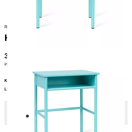
RETRO
HERI I NACHTTISCH
380 €
inkl. MwSt. inkl. Versandkosten (DE)
Kollektion
HERI
Lieferzeit
3-4 Wochen
| vsl. 28. Aug - 4. Sep
Konfiguration bearbeiten
Farben:
Schwarz