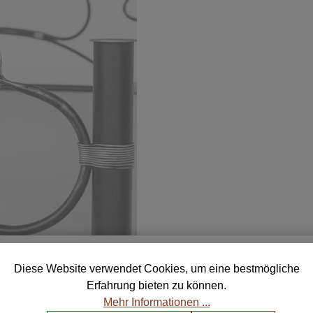
ostenlose Muster für deine Auswa
Diese Website verwendet Cookies, um eine bestmögliche
Erfahrung bieten zu können.
telle bis zu 5 Farb- und Stoffmustern und finde die perf
Mehr Informationen ...
Kombination für dein Zuhause.