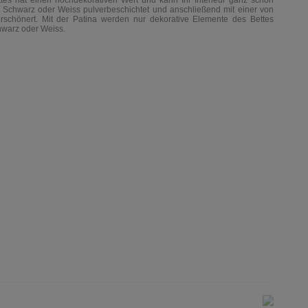
tes hat einen hochdekorativen Wert und kann Ihr Interieur ganz schön
 Schwarz oder Weiss pulverbeschichtet und anschließend mit einer von
verschönert. Mit der Patina werden nur dekorative Elemente des Bettes
hwarz oder Weiss.