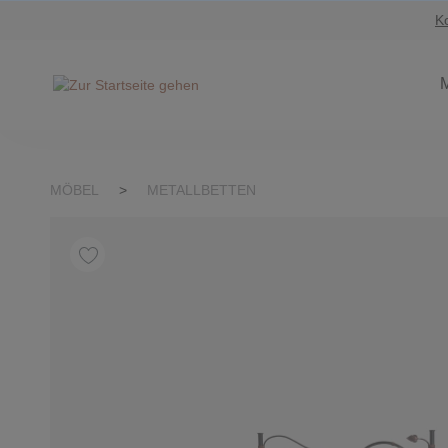
K
Suche springen
Zur Hauptnavigation springen
MÖBEL
>
METALLBETTEN