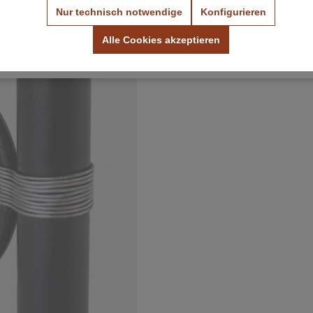
Nur technisch notwendige
Konfigurieren
Farbmuster ansehen
Stoffmuster ansehen
Alle Cookies akzeptieren
Kostenlos & unverbindlich