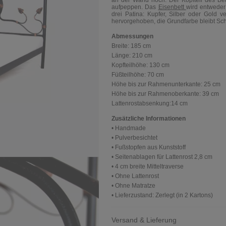
an der Wand hoch. Der Kopfteil des Bet
aufpeppen. Das
Eisenbett
wird entweder
drei Patina: Kupfer, Silber oder Gold 
hervorgehoben, die Grundfarbe bleibt Sc
Abmessungen
Breite:
185 cm
Länge:
210 cm
Kopfteilhöhe:
130 cm
Füßteilhöhe:
70 cm
Höhe bis zur Rahmenunterkante:
25 cm
Höhe bis zur Rahmenoberkante:
39 cm
Lattenrostabsenkung:
14 cm
Zusätzliche Informationen
• Handmade
• Pulverbesichtet
• Fußstopfen aus Kunststoff
• Seitenablagen für Lattenrost 2,8 cm
• 4 cm breite Mitteltraverse
• Ohne Lattenrost
• Ohne Matratze
• Lieferzustand: Zerlegt (in 2 Kartons)
Versand & Lieferung