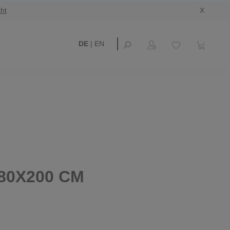
ht
X
DE
|
EN
80X200 CM