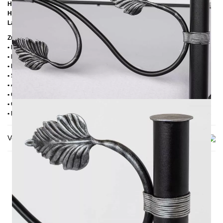
Höhe bis zur Rahmenunterkante:
25 cm
Höhe bis zur Rahmenoberkante:
39 cm
Lattenrostabsenkung:
14 cm
Zusätzliche Informationen
• Handmade
• Pulverbesichtet
• Fußstopfen aus Kunststoff
• Seitenablagen für Lattenrost 2,8 cm
• 4 cm breite Mitteltraverse
• Ohne Lattenrost
• Ohne Matratze
• Lieferzustand: Zerlegt (in 2 Kartons)
Versand & Lieferung
DAS KÖNNTE DIR AUCH