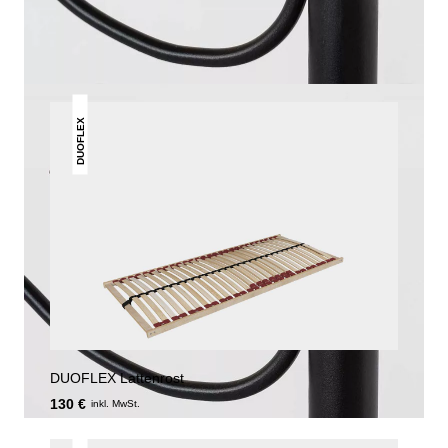
GEFALLEN
DUOFLEX
DUOFLEX Lattenrost
130 €
inkl. MwSt.