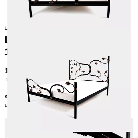
LANDHAUS
LIANA METALLBETT
180X200 CM
1545 €
inkl. MwSt. inkl. Versandkosten (DE)
Kollektion
LIANA
Lieferzeit
4-5 Wochen
| vsl. 4. Sep - 11. Sep
Konfiguration bearbeiten
Farben: Weiß/Patina Silber