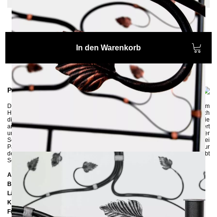
In den Warenkorb
Produktinformationen
Das wunderschöne
Eisenbett
LIANA
wird mit viel Liebe zum Detail im
Handarbeit geschmiedet. Wie in einem Garten, am Fußteil schlängeln sich
die Blätter und Wurzeln aus dem Rahmen heraus und am Kopfteil klettern sie
an der Wand hoch. Der Kopfteil des Bettes hat einen hochdekorativen Wert
und kann Ihr Interieur ganz schön aufpeppen. Das
Eisenbett
wird entweder
Schwarz oder Weiss pulverbeschichtet und anschließend mit einer von drei
Patina: Kupfer, Silber oder Gold verschönert. Mit der Patina werden nur
dekorative Elemente des Bettes hervorgehoben, die Grundfarbe bleibt
Schwarz oder Weiss.
Abmessungen
Breite:
185 cm
Länge:
210 cm
Kopfteilhöhe:
130 cm
Füßteilhöhe:
70 cm