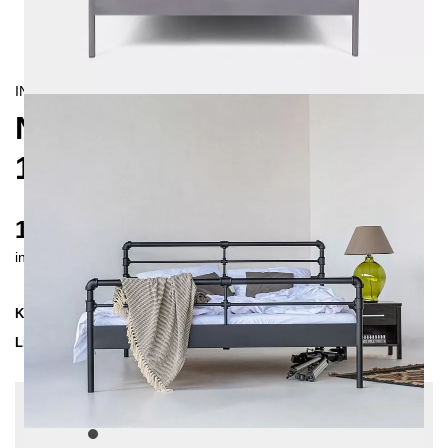
INDUSTRIAL
NODUS METALLBETT
160X200 CM
1320 €
inkl. MwSt. inkl. Versandkosten (DE)
Kollektion
NODUS
Lieferzeit
4-5 Wochen
| vsl. 3. Sep - 10. Sep
Konfiguration bearbeiten
Farben:
Graphit