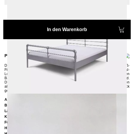
In den Warenkorb
Produktinformationen
Das Metallbett
NODUS
wird in aufwändiger Handarbeit mit Temperguß-
Fittings verziert und dadurch erhält das Bett seinen einzigartigen Industrial-
Look. Es ist ein perfektes Bett für alle Fans von stylischen Lofts und kultigen
Backsteinfabriken, die auf der Suche nach originellen Möbelstücken sind.
Das Bett gibt es sowohl pulverbeschichtet in vier unterschiedlichen Farben
als auch "roh" mit Schleifspuren und Macken, nur mit durchsichtigem Lack
gegen Korrosion gesichert.
Abmessungen
Breite:
170 cm
Länge:
210 cm
Kopfteilhöhe:
101 cm
Füßteilhöhe:
71 cm
Höhe bis zur Rahmenunterkante:
25 cm
Höhe bis zur Rahmenoberkante:
39 cm