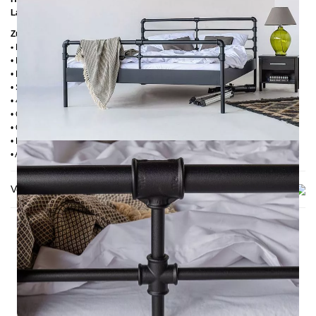
Lattenrostabsenkung:
14 cm
Zusätzliche Informationen
•
Handmade
• Pulverbesichtet
• Fußstopfen aus Kunststoff
• Seitenablagen für Lattenrost 2,8 cm
• 4 cm breite Mitteltraverse
• Ohne Lattenrost
• Ohne Matratze
• Lieferzustand: Zerlegt (in 2 Kartons)
• Andere RAL-Farben auf Anfrage möglich
Versand & Lieferung
DAS KÖNNTE DIR AUCH