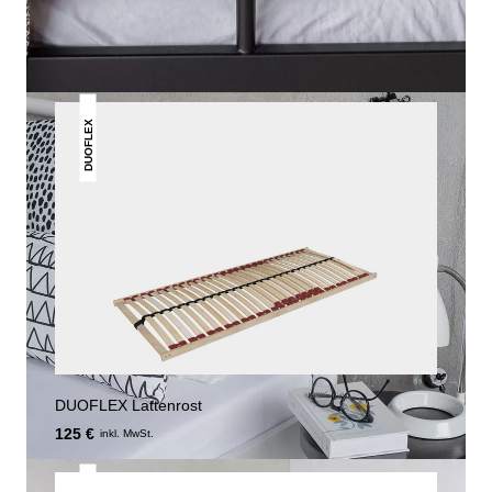
GEFALLEN
DUOFLEX
DUOFLEX Lattenrost
125 €
inkl. MwSt.