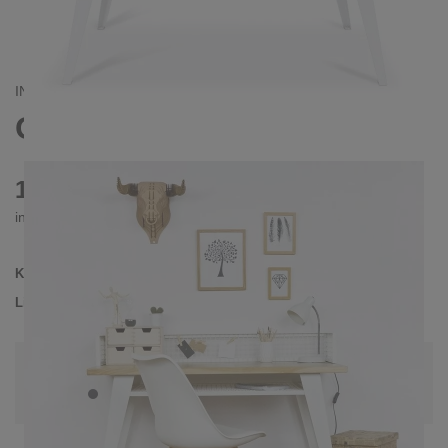
INDUSTRIAL/
CONTEMPORAIN
ORATIO SCHREIBTISCH
1010 €
inkl. MwSt. inkl. Versandkosten (DE)
Kollektion
ORATIO
Lieferzeit
4-5 Wochen
| vsl. 5. Sep - 12. Sep
Konfiguration bearbeiten
Farben:
Schwarz