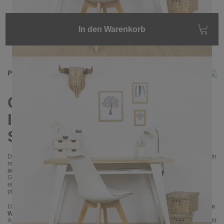
In den Warenkorb
Produktinformationen
ORATIO Schreibtisch –
Industrial-Design mit
Stauraum & Stil
Der
Schreibtisch ORATIO
verbindet klare Linien, hohe Funktionalität und ein
markantes Design im
Industrial-Stil
. Mit seiner großzügigen
Arbeitsfläche
aus massiver Eiche
(3 cm stark) bietet er eine natürliche und stabile
Grundlage für produktives Arbeiten. Die Holzplatte ist gewachst und mit
einem
matten, wasserbasierten Klarlack
geschützt, was sie langlebig und
pflegeleicht macht.
Unter der Arbeitsplatte befindet sich eine praktische
Ablage aus schwarzem
Wellengitter
, die ausreichend Platz für Laptop, Tablet, Tastatur oder andere
Arbeitsmaterialien bietet. Die zusätzliche
Blende aus Wellengitter
sorgt nicht