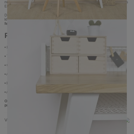
nur für Sichtschutz, sondern verleiht dem Tisch auch von hinten ein stilvolles
Erscheinungsbild – ideal für offene Wohnräume, Ateliers oder Homeoffices.
Dank seiner
kompakten Maße (120 × 60 × 75 cm)
ist ORATIO auch für
kleinere Räume bestens geeignet. Du benötigst ein anderes Maß?
Gerne
fertigen wir dein Wunschmaß auf Anfrage an.
Produktdetails:
•
Maße:
120 × 60 × 75 cm (B × T × H)
•
Tischplatte:
Massive Eiche, 3 cm, gewachst, klar lackiert (matt)
•
Gestell & Ablage:
Pulverbeschichteter Stahl (Schwarz)
•
Ablage & Blende aus
Wellengitter
•
Handgefertigt
– jedes Stück ein Unikat
•
Auch in
Sondermaßen
erhältlich – sprich uns an!
ORATIO ist der perfekte Schreibtisch für alle, die Design, Qualität und
praktische Details schätzen.
Versand & Lieferung