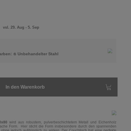
)
vsl. 29. Aug - 5. Sep
Farben:
Unbehandelter Stahl
In den Warenkorb
80x80
wird aus
robustem, pulverbeschichtetem
Metall und Eichenholz
nfache Form.
Hier sticht die Form insbesondere durch den spannenden
 ohne jedoch aufdringlich zu wirken.
Der Couchtisch hat eine perfekte