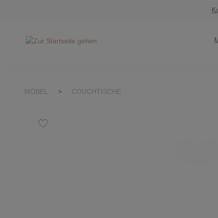
K
Suche springen
Zur Hauptnavigation springen
MÖBEL
>
COUCHTISCHE