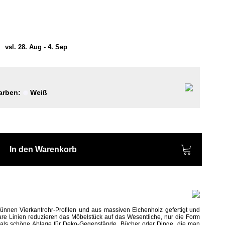
)
vsl. 28. Aug - 4. Sep
Farben:
Weiß
In den Warenkorb
ünnen Vierkantrohr-Profilen und aus massiven Eichenholz gefertigt und
lare Linien reduzieren das Möbelstück auf das Wesentliche, nur die Form
als schöne Ablage für Deko-Gegenstände, Bücher oder Dinge, die man