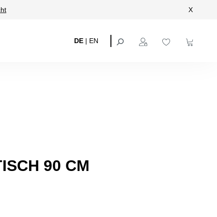
ht
X
DE
|
EN
ISCH 90 CM