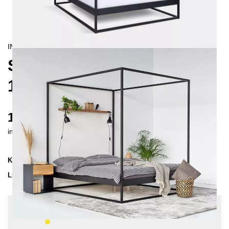
INDUSTRIAL/
CONTEMPORAIN
SIDERA HIMMELBETT
140X200
1160 €
inkl. MwSt. inkl. Versandkosten (DE)
Kollektion
SIDERA
Lieferzeit
2-3 Wochen
| vsl. 20. Aug - 27. Aug
Konfiguration bearbeiten
Farben:
Gelb, Einlegetiefe: 10 cm, Sonderlänge: