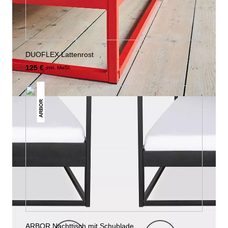
DUOFLEX Lattenrost
125 €
inkl. MwSt.
ARBOR
ARBOR Nachttisch mit Schublade