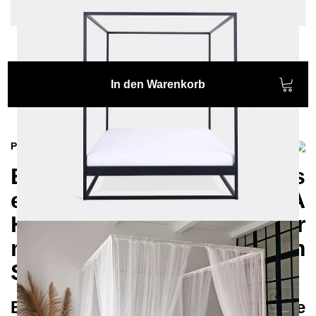
220 cm
In den Warenkorb
Produktinformationen
Entdecken Sie das
exklusive SIDERA
Himmelbett für
mediterranes Flair in Ihrem
Schlafzimmer
Einzigartiges Design und höchste