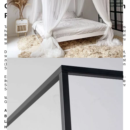
Qualität für Ihren erholsamen
Rückzugsort
Tauchen Sie ein in die Welt des Luxus mit dem SIDERA Himmelbett. Dieses
handgefertigte Meisterwerk aus hochwertigen 3x3 cm Stahlprofilen verleiht
Ihrem Schlafzimmer einen Hauch von mediterranem Flair. Jedes Detail
wurde sorgfältig durchdacht, um Ihnen einen romantischen Rückzugsort zu
schaffen, der zum Entspannen und Träumen einlädt.
Das Bettgestell wird umweltschonend pulverbeschichtet und zerlegt geliefert,
so dass Sie es mühelos ohne spezielle handwerkliche Kenntnisse
zusammenbauen können. Mit der Flexibilität, entweder ein großes Lattenrost
(140x200 cm) oder zwei kleine Lattenroste (70x200 cm) einzulegen, können
Sie Ihren individuellen Komfort perfektionieren.
Erleben Sie Luxus und Gemütlichkeit in einem mit dem SIDERA Himmelbett -
Ihr persönlicher Ruhepol für erholsame Nächte und traumhafte
Schlafmomente. Gönnen Sie sich das Beste und verwandeln Sie Ihr
Schlafzimmer in eine Oase der Entspannung!
Wenn Sie sich bezüglich der Farbe unsicher sind, können Sie
hier
bis zu 5
Gratis-Farbproben anfordern :-)
Abmessungen
Breite:
146 cm
Länge:
206 cm / 216 cm / 226 cm
Höhe:
200 cm