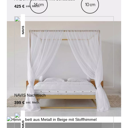
425 €
inkl. MwSt.
NAVIS
NAVIS Nachttisch
399 €
inkl. MwSt.
RAMUS