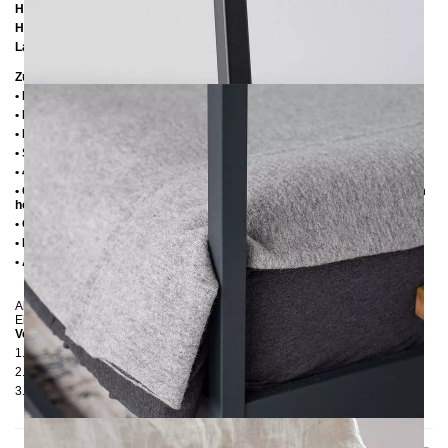
Höhe bis zur Rahmenunterkante:
25 cm
Höhe bis zur Rahmenoberkante: 35 cm /
39 cm
Lattenrostabsenkung:
10 cm / 14 cm
Zusätzliche Informationen
• Handmade
• Metall: Pulverbeschichtet
• Fußstopfen aus Kunststoff
• Seitenablagen für Lattenrost 2,8 cm
• 4 cm breite Mitteltraverse mit Stützfuß
• Ohne Lattenrost (wir empfehlen bei Einlegetiefe von 10 cm max. 6-7 cm
hohe Lattenroste, damit die Matratze 3-4 cm in den Rahmen einsinkt)
• Ohne Matratze
• Lieferzustand: Zerlegt (in 3 Kartons)
• Andere RAL-Farben auf Anfrage möglich
Abgebildet: Einlegetiefe 10 cm in Schwarz, Weiß, Anthrazit, Rot, Beige und
Einlegetiefe 14 cm in unbehandelter Stahl
Verpackungsdetails
1. Karton: 2100 x180 x130 mm, ≈ 20 kg
2. Karton: 1500 x 420 x 100 mm, ≈ 20 kg
3. Karton: 2050 x 420 x 100 mm,
≈ 17 kg