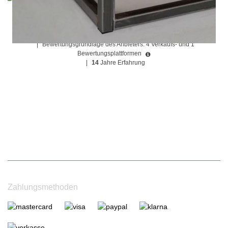
Durchschnittliche Bewertung von NOTORIA bei Trustami:
4.98 / 5.00
mit
1.205
Bewertungen
|
Bewertungsgrundlage des Anbieters: 4 Verkaufs- und 1
Bewertungsplattformen
|
14
Jahre Erfahrung
Zahlungsmethoden