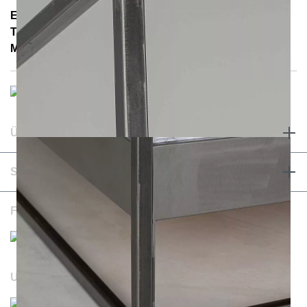
E-Mail: info@notoria.de
Telefon: +49 (0) 30 / 3450 5420
Mo. - Fr. 8.00 - 15.30 Uhr
ÜBER UNS & RECHTLICHES
SERVICE & KONTAKT
FOLGEN SIE UNS
UNSERE WEBSEITEN