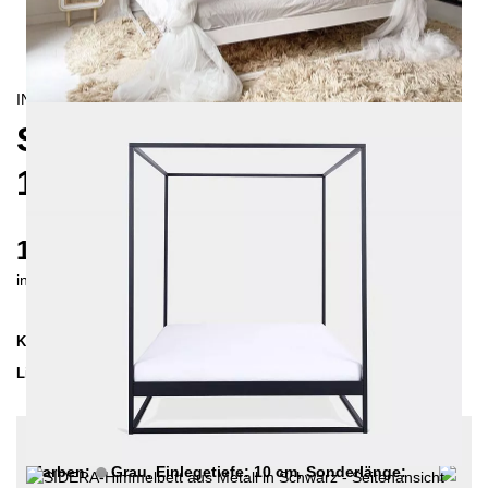
INDUSTRIAL/
CONTEMPORAIN
SIDERA HIMMELBETT
160X200 CM
1100 €
inkl. MwSt. inkl. Versandkosten (DE)
Kollektion
SIDERA
Lieferzeit
2-3 Wochen
| vsl. 20. Aug - 27. Aug
Konfiguration bearbeiten
Farben:
Grau, Einlegetiefe: 10 cm, Sonderlänge: