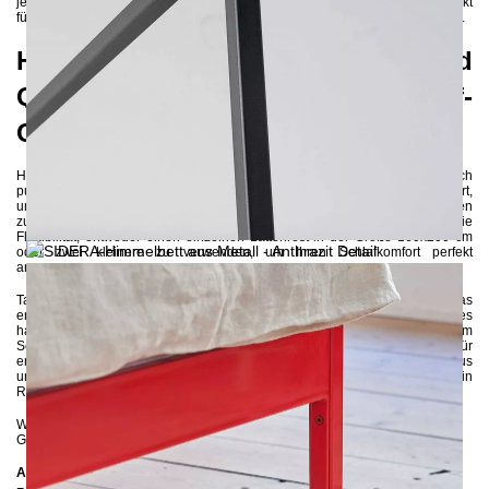
jedem Schlafzimmer. Handgefertigt mit Präzision ist das SIDERA Bett perfekt
für größere Räume und verleiht Ihrem Schlafbereich eine romantische Note.
Hochwertige Handwerkskunst und
Qualitätsdesign für eine Schlaf-
Oase in der Größe 160x200 cm
Hergestellt aus hochwertigen 3x3 cm Stahlprofilen und umweltfreundlich
pulverbeschichtet, wird das robuste Bettgestell von SIDERA zerlegt geliefert,
um eine einfache Montage ohne umfangreiche handwerkliche Fähigkeiten
zu ermöglichen. Der Einbau eines Mittelträgers mit Stützfuß bietet die
Flexibilität, entweder einen einzelnen Lattenrost in der Größe 160x200 cm
oder zwei kleinere zu verwenden, um Ihren Schlafkomfort perfekt
anzupassen.
Tauchen Sie ein in die bezaubernde Welt des SIDERA Himmelbetts, das
entwickelt wurde, um ein märchenhaftes Schlaferlebnis zu bieten. Dieses
handgefertigte Meisterwerk aus hochwertigen Materialien fügt Ihrem
Schlafzimmer eine romantische Note hinzu und schafft eine ruhige Oase für
erholsame Nächte und träumerische Schlafmomente. Gönnen Sie sich Luxus
und verwandeln Sie Ihr Schlafzimmer mit dem SIDERA Himmelbett in ein
Refugium der Entspannung!
Wenn Sie sich bezüglich der Farbe unsicher sind, können Sie
hier
bis zu 5
Gratis-Farbproben anfordern :-)
Abmessungen