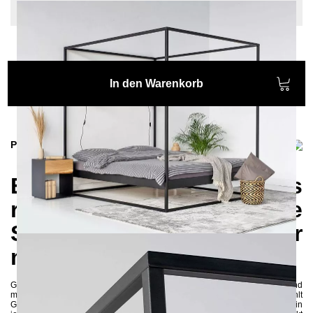
Keine
In den Warenkorb
Produktinformationen
Entdecken Sie das
romantische und moderne
SIDERA Himmelbett für
märchenhaften Schlaf
Genießen Sie ein märchenhaftes Schlaferlebnis mit dem romantischen und
modernen SIDERA Himmelbett. Dieses Bett mit einem Himmel strahlt
Gemütlichkeit und Komfort aus und schafft eine romantische Atmosphäre in