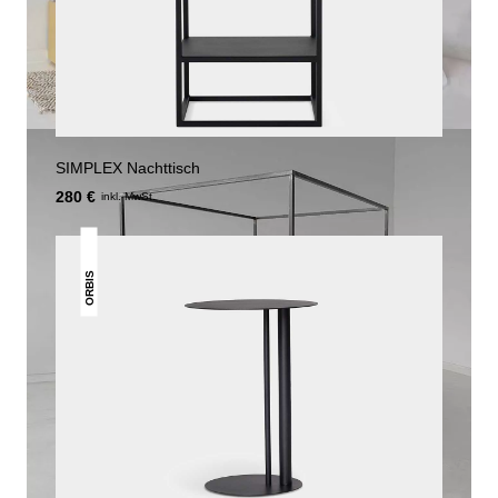
SIMPLEX Nachttisch
280 €
inkl. MwSt.
ORBIS