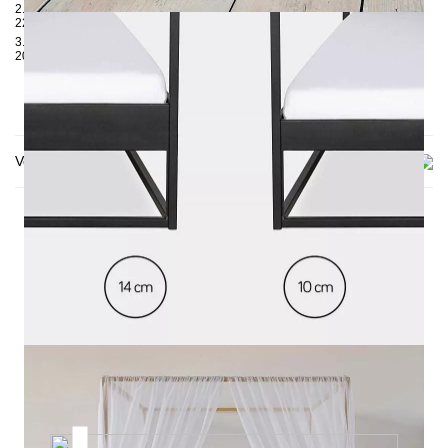
2. Karton: 1700 x 420 x 100 mm, ≈
22 kg
3. Karton: 2050 x 420 x 100 mm,
≈
20 kg
Versand & Lieferung
DAS KÖNNTE DIR AUCH
GEFALLEN