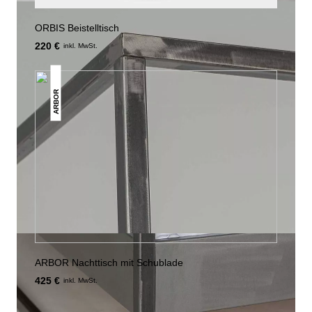
ORBIS Beistelltisch
220 €
inkl. MwSt.
ARBOR
ARBOR Nachttisch mit Schublade
425 €
inkl. MwSt.