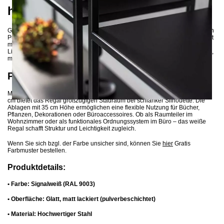
hochwertige Verarbeitung
Gefertigt aus robustem Stahl und handgefertigt mit einer umweltfreundlichen
Pulverbeschichtung in RAL 9003, vereint das SIMPLEX Regal Funktionalität
mit zeitloser Ästhetik. Die glatte, matte Oberfläche unterstreicht die klare
Linienführung und macht das Regal zum perfekten Möbelstück für moderne,
minimalistische und skandinavisch inspirierte Einrichtungsstile.
Praktische Maße und vielseitige Nutzung
Mit einer Breite von 120 cm, einer Tiefe von 30 cm und einer Höhe von 190
cm bietet das Regal großzügigen Stauraum bei schlanker Silhouette. Die
Ablagen mit 35 cm Höhe ermöglichen eine flexible Nutzung für Bücher,
Pflanzen, Dekorationen oder Büroaccessoires. Ob als Raumteiler im
Wohnzimmer oder als funktionales Ordnungssystem im Büro – das weiße
Regal schafft Struktur und Leichtigkeit zugleich.
Wenn Sie sich bzgl. der Farbe unsicher sind, können Sie
hier
Gratis
Farbmuster bestellen.
Produktdetails:
• Farbe: Signalweiß (RAL 9003)
• Oberfläche: Glatt, matt lackiert (pulverbeschichtet)
• Material: Hochwertiger Stahl