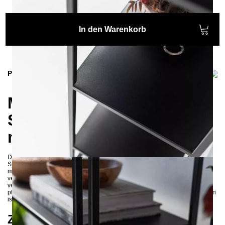
In den Warenkorb
Produktinformationen
Minimalistisches Regal
SIMPLEX in glattem,
mattem Weiß
Das SIMPLEX Regal besticht durch seine klare, moderne Optik in
Signalweiß, exakt nach dem RAL-Farbton 9003. Die Oberfläche ist glatt und
matt lackiert, was dem Möbelstück eine edle, zurückhaltende Eleganz
verleiht. Dieses feine, matte Finish sorgt für eine angenehme Haptik und
verhindert störende Spiegelungen, während es gleichzeitig besonders
pflegeleicht und widerstandsfähig gegenüber Kratzern und Fingerabdrücken
ist.
Zeitloses Design trifft auf