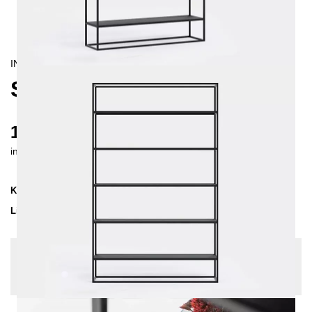
INDUSTRIAL/
CONTEMPORAIN
SIMPLEX REGAL 120
1105 €
inkl. MwSt. inkl. Versandkosten (DE)
Kollektion
SIMPLEX
Lieferzeit
2-3 Wochen
| vsl. 20. Aug - 27. Aug
Konfiguration bearbeiten
Farben:
Weiß