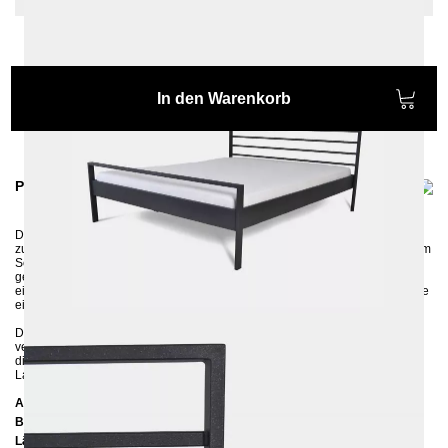
In den Warenkorb
Produktinformationen
Das geradlinige Metallbett
TUISTO
passt perfekt in moderne Räume und
zum Industrial-Stil. Ein Metallbett, das Ästhetik und
Komfort vereint und Ihrem
Schlafzimmer einen modernen Look verpasst. Für das aus Vierkantrohren
gefertigte Metallbett TUISTO haben wir vier passende Farben ausgesucht:
ein raues Schwarz-Matt und Graphite-Matt, ein
elegantes
mattes Weiß sowie
ein Silbergrau.
Das Metallbett hat sehr stabile Konstruktion, deren Elemente mit Schrauben
verbunden werden. Es verfügt über eine Mitteltraverse mit einem Stützfuß,
die zur Verstärkung des Bettrahmens dient und die Möglichkeit zwei
Lattenroste reinzulegen bietet.
Abmessungen
Breite:
169 cm
Länge:
207 cm