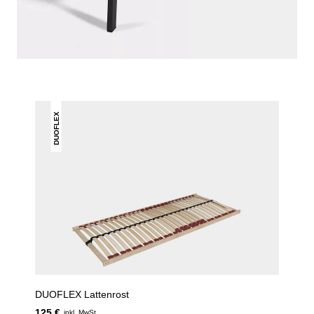
DAS KÖNNTE DIR AUCH
GEFALLEN
DUOFLEX
DUOFLEX Lattenrost
125 €
inkl. MwSt.