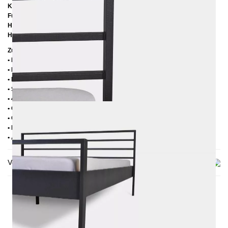
Kopfteilhöhe: 95
cm
Füßteilhöhe: 60
cm
Höhe bis zur Rahmenunterkante:
25 cm
Höhe bis zur Rahmenoberkante:
39 cm
Zusätzliche Informationen
• Handmade
• Pulverbesichtet
• Fußstopfen aus Kunststoff
• Seitenablagen für Lattenrost 2,8 cm
• 4 cm breite Mitteltraverse
• Ohne Lattenrost
• Ohne Matratze
• Lieferzustand: Zerlegt (in 2 Kartons)
• Andere RAL-Farben auf Anfrage möglich
Versand & Lieferung