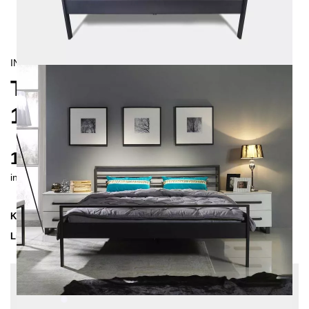
INDUSTRIAL/
CONTEMPORAIN
TUISTO METALLBETT
160X200 CM
1215 €
inkl. MwSt. inkl. Versandkosten (DE)
Kollektion
TUISTO
Lieferzeit
3-4 Wochen
| vsl. 30. Aug - 6. Sep
Konfiguration bearbeiten
Farben:
Weiß