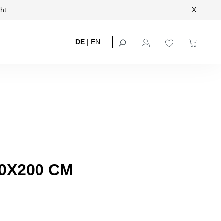
ht
X
DE
|
EN
0X200 CM