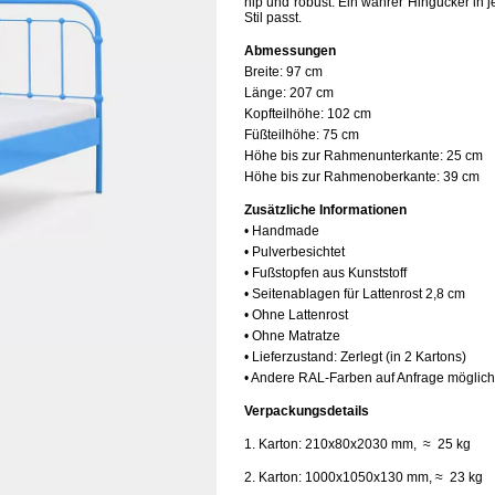
hip und robust. Ein wahrer Hingucker in 
Stil passt.
Abmessungen
Breite:
97 cm
Länge:
207 cm
Kopfteilhöhe:
102 cm
Füßteilhöhe:
75 cm
Höhe bis zur Rahmenunterkante:
25 cm
Höhe bis zur Rahmenoberkante:
39 cm
Zusätzliche Informationen
• Handmade
• Pulverbesichtet
• Fußstopfen aus Kunststoff
• Seitenablagen für Lattenrost 2,8 cm
• Ohne Lattenrost
• Ohne Matratze
• Lieferzustand: Zerlegt (in 2 Kartons)
• Andere RAL-Farben auf Anfrage möglich
Verpackungsdetails
1. Karton: 210x80x2030 mm, ≈ 25 kg
2. Karton: 1000x1050x130 mm, ≈ 23 kg