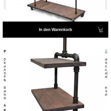
Stahl
In den Warenkorb
Produktinformationen
Der robuste Kleiderständer CALAMUS wird aus Wasserrohren und
Kiefernholz gefertigt. Es ist ein idealer Möbelstück für den Eingangsbereich
oder Schlafzimmer, der genügend Platz für alle unsere Lieblingsteile bietet.
Auf den Seitenablagen finden jegliche Kleinigkeiten wie Schlüsseln,
Schmück oder Geldbörse ihren Platz und die praktische Unterablage bietet
Platz für Schuhe und Taschen. Dank der vier Rollen ist er beweglich und
flexibel.
Beachten Sie bitte, dass es sich bei diesem Möbelstück um ein in
aufwändiger Handarbeit hergestelltes Unikat und keine Massenware
handelt. Unregelmäßigkeiten und Unebenheiten stellen somit keinen Mangel
dar, sondern unterstreichen dessen individuellen Charakter.
Abmessungen
Breite:
130 cm