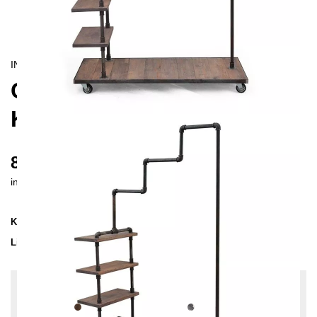
INDUSTRIAL
CALAMUS
KLEIDERSTÄNDER
860 €
inkl. MwSt. inkl. Versandkosten (DE)
Kollektion
CALAMUS
Lieferzeit
3-4 Wochen
| vsl. 30. Aug - 6. Sep
Konfiguration bearbeiten
Holzfarbe:
Kiefer-Nuss, Farben:
Unbehandelter