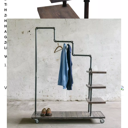
Tiefe:
50 cm
Höhe:
170 cm
Zusätzliche Informationen
Handmade
Holz: Kiefer gebeizt
Ablagenhöhe: ca. 20 cm
Gestell: Pulverbeschichteter Stahl oder unbehandelter Stahl
Zwei Rollen mit Bremse
Lieferzustand: Zerlegt
Verpackungsdetails
1. Karton: 530 x 430 x 1330 cm, ≈ 34 kg
Versand & Lieferung