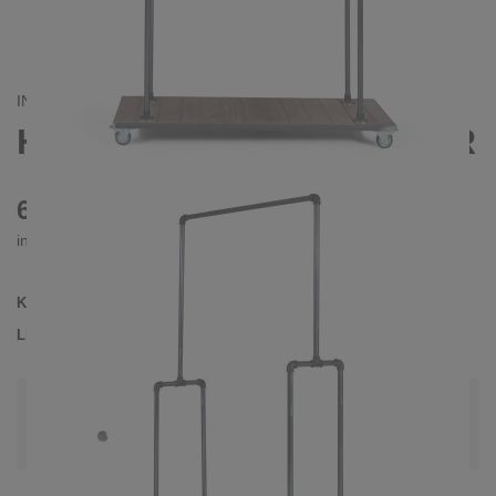
INDUSTRIAL
HYDRA KLEIDERSTÄNDER
660 €
inkl. MwSt. inkl. Versandkosten (DE)
Kollektion
HYDRA
Lieferzeit
3-4 Wochen
| vsl. 29. Aug - 5. Sep
Konfiguration bearbeiten
Farben:
Unbehandelter Stahl