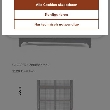
CLOVER
Alle Cookies akzeptieren
Farbmuster ansehen
Konfigurieren
Stoffmuster ansehen
Nur technisch notwendige
Kostenlos & unverbindlich
CLOVER Schuhschrank
1120 €
inkl. MwSt.
CLATRI