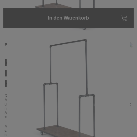
In den Warenkorb
Produktinformationen
Kleiderständer HYDRA –
Industrial Design trifft
Handwerkskunst
Der
Kleiderständer HYDRA
ist ein hochwertiges, handgefertigtes
Möbelstück im angesagten
Industrial-Stil
. Mit seinem robusten
Stahlgestell
und der
Ablage aus grau gebeiztem Kiefernholz
verbindet er Funktionalität
mit einem markanten, urbanen Look. Ob im Schlafzimmer, Flur,
Ankleidezimmer oder im Loft – HYDRA ist ein echtes Statement und sorgt
zugleich für Ordnung und Übersicht.
Mit einer Breite von
130 cm
, einer Tiefe von
50 cm
und einer Höhe von
170
cm
bietet HYDRA viel Platz für Kleidung, Mäntel, Taschen oder Schuhe. Die
stabile Konstruktion aus pulverbeschichtetem Stahl sorgt für Langlebigkeit,