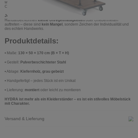
während die natürliche Holzmaserung der Ablage dem Möbelstück
Charakter verleiht.
Jeder Kleiderständer ist ein Unikat:
Durch die Fertigung in liebevoller
Handarbeit können
kleine Unregelmäßigkeiten
oder Unebenheiten
auftreten – diese sind
kein Mangel
, sondern Zeichen der Individualität und
des echten Handwerks.
Produktdetails:
•
Maße:
130 × 50 × 170 cm (B × T × H)
•
Gestell:
Pulverbeschichteter Stahl
•
Ablage:
Kiefernholz, grau gebeizt
•
Handgefertigt – jedes Stück ist ein Unikat
•
Lieferung:
montiert
oder leicht zu montieren
HYDRA ist mehr als ein Kleiderständer – es ist ein stilvolles Möbelstück
mit Charakter.
Versand & Lieferung